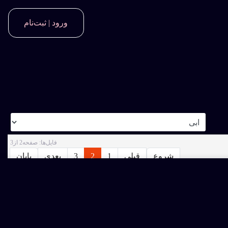
ورود | ثبت‌نام
فايل‌ها: صفحه2 از3
شروع
قبلی
1
2
3
بعدی
پایان
م به خرید اشتراک ویژه نمائید و یا فایل را بصورت تکی خریداری کنید.