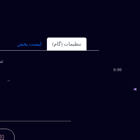
ای عزیز ....
داغ
تنظیمات (گام)
لیست پخش
تنظ
0:00
ب