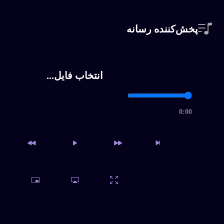
پخش‌کننده رسانه
گریز ( به تو نامه مینویسم 
انتخاب فایل...
پیچک،ابی
داغ
0:00
کندو، ابی
طلاق، ابی
داغ
هزارویک شب، ابی
داغ
دسترسی به آرشیو کامل و