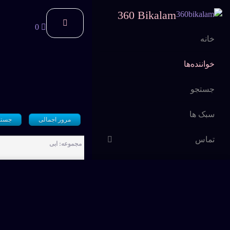
360 Bikalam
0
خانه
خواننده‌ها
جستجو
سبک ها
مرور اجمالی
جستج
تماس
مجموعه: ابی
اشتراک
سوالات متداول
کی اشکاتو پاک میکنه
داغ