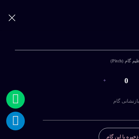
یم گام (Pitch)
0
ازنشانی گام
ذخیره با این گام